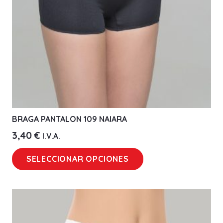
BRAGA PANTALON 109 NAIARA
3,40
€
I.V.A.
Este
SELECCIONAR OPCIONES
producto
tiene
múltiples
variantes.
Las