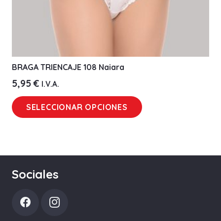
producto
BRAGA TRIENCAJE 108 Naiara
5,95
€
I.V.A.
Este
SELECCIONAR OPCIONES
producto
tiene
múltiples
variantes.
Las
Sociales
opciones
se
pueden
elegir