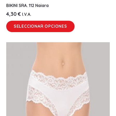
BIKINI SRA. 112 Naiara
4,30
€
I.V.A.
Este
SELECCIONAR OPCIONES
producto
tiene
múltiples
variantes.
Las
opciones
se
pueden
elegir
en
la
página
de