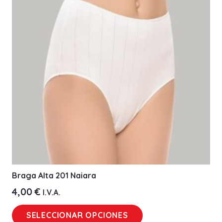
opciones
se
pueden
elegir
en
la
página
de
producto
Braga Alta 201 Naiara
4,00
€
I.V.A.
Este
SELECCIONAR OPCIONES
producto