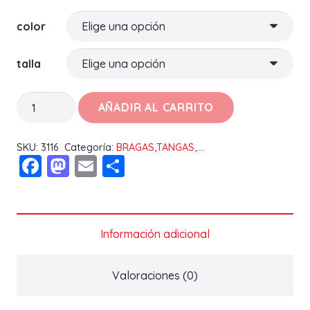
color
talla
BRAGA
AÑADIR AL CARRITO
MODAL
4202
SKU:
3116
Categoría:
BRAGAS,TANGAS,....
Facebook
Mastodon
Email
Compartir
PIERRE
CARDÍN
cantidad
Información adicional
Valoraciones (0)