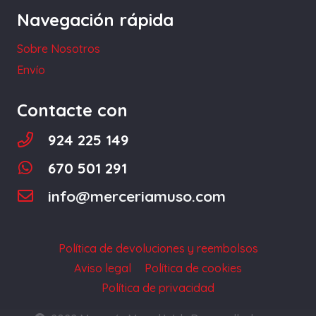
Navegación rápida
en
la
Sobre Nosotros
página
Envío
de
producto
Contacte con
924 225 149
670 501 291
info@merceriamuso.com
Política de devoluciones y reembolsos
Aviso legal
Política de cookies
Política de privacidad