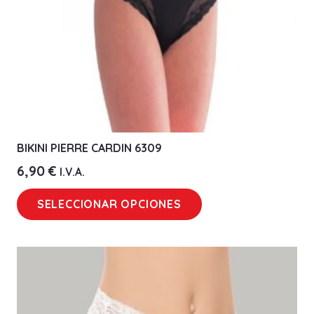
BIKINI PIERRE CARDIN 6309
6,90
€
I.V.A.
Este
SELECCIONAR OPCIONES
producto
tiene
múltiples
variantes.
Las
opciones