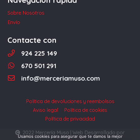
la
Sobre Nosotros
página
Envío
de
producto
Contacte con
924 225 149
670 501 291
info@merceriamuso.com
Política de devoluciones y reembolsos
Aviso legal
Política de cookies
Política de privacidad
2022 Mercería Muso | Web Desarrollado por
Usamos cookies para asegurar que te damos la mejor