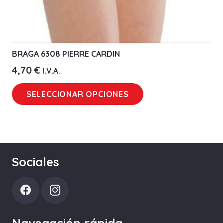
BRAGA 6308 PIERRE CARDIN
4,70
€
I.V.A.
Este
SELECCIONAR OPCIONES
producto
tiene
múltiples
variantes.
Las
Sociales
opciones
se
pueden
elegir
Navegación rápida
en