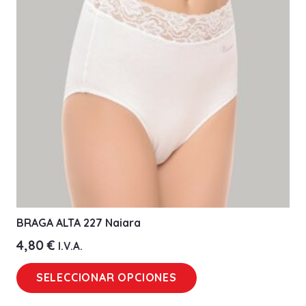
se
pueden
elegir
en
la
página
de
producto
BRAGA ALTA 227 Naiara
4,80
€
I.V.A.
Este
SELECCIONAR OPCIONES
producto
tiene