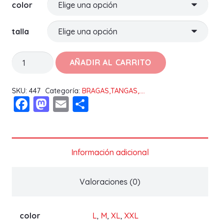
color
talla
BRAGA
AÑADIR AL CARRITO
PANTALON
213
SKU:
447
Categoría:
BRAGAS,TANGAS,....
Facebook
Mastodon
Email
Compartir
NAIARA
cantidad
Información adicional
Valoraciones (0)
color
L
,
M
,
XL
,
XXL