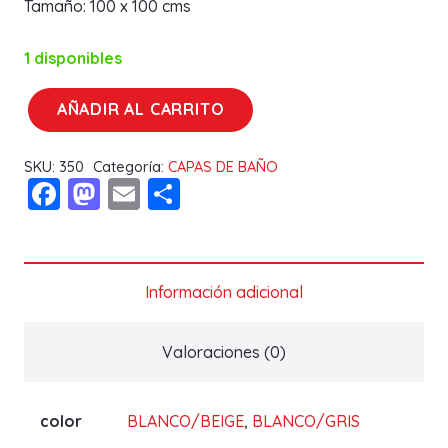
Tamaño: 100 x 100 cms
1 disponibles
AÑADIR AL CARRITO
CAPA
DE
SKU:
350
Categoría:
CAPAS DE BAÑO
BAÑO
Facebook
Mastodon
Email
Compartir
ESTRELLAS10668
GAMBERRITOS
cantidad
Información adicional
Valoraciones (0)
color
BLANCO/BEIGE
,
BLANCO/GRIS