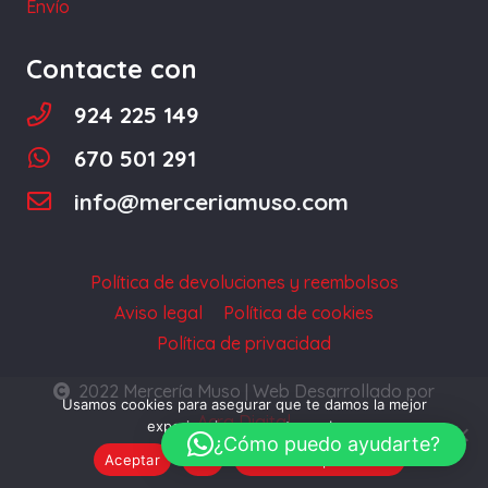
Envío
Contacte con
924 225 149
670 501 291
info@merceriamuso.com
Política de devoluciones y reembolsos
Aviso legal
Política de cookies
Política de privacidad
2022 Mercería Muso | Web Desarrollado por
Usamos cookies para asegurar que te damos la mejor
Acra Digital
experiencia en nuestra web.
¿Cómo puedo ayudarte?
Aceptar
No
Política de privacidad