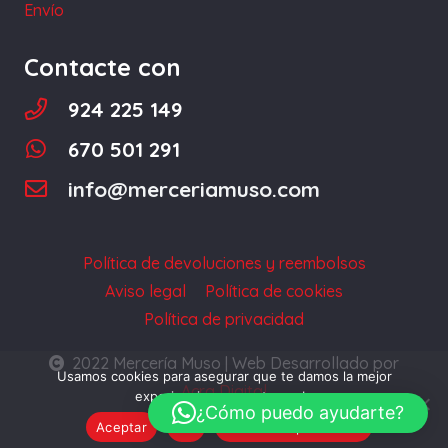
Envío
Contacte con
924 225 149
670 501 291
info@merceriamuso.com
Política de devoluciones y reembolsos
Aviso legal
Política de cookies
Política de privacidad
2022 Mercería Muso | Web Desarrollado por
Usamos cookies para asegurar que te damos la mejor
Acra Digital
experiencia en nuestra web.
¿Cómo puedo ayudarte?
Aceptar
No
Política de privacidad