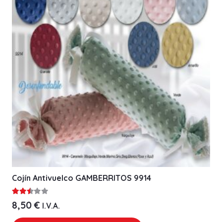
Cojín Antivuelco GAMBERRITOS 9914
Valorado con
2.41
de 5
8,50
€
I.V.A.
Este