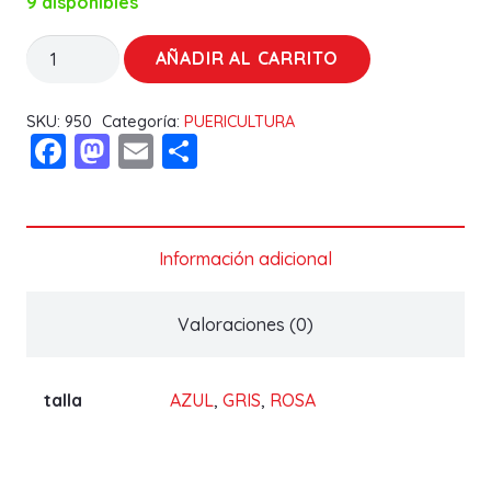
9 disponibles
Juego
AÑADIR AL CARRITO
infantil
3
SKU:
950
Categoría:
PUERICULTURA
Facebook
Mastodon
Email
Compartir
piezas
10797
Gamberritos
cantidad
Información adicional
Valoraciones (0)
talla
AZUL
,
GRIS
,
ROSA