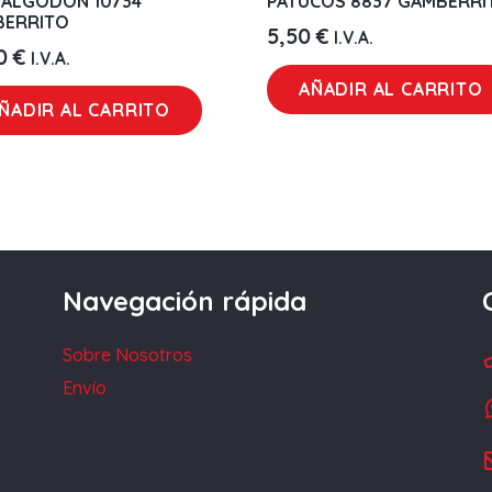
ALGODÓN 10734
PATUCOS 8837 GAMBERRI
BERRITO
5,50
€
I.V.A.
50
€
I.V.A.
AÑADIR AL CARRITO
ÑADIR AL CARRITO
Navegación rápida
Sobre Nosotros
Envío