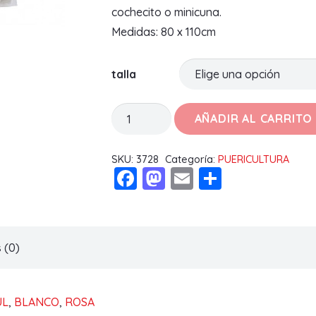
cochecito o minicuna.
Medidas: 80 x 110cm
talla
MANTA
AÑADIR AL CARRITO
TOPITOS
FOR
SKU:
3728
Categoría:
PUERICULTURA
Facebook
Mastodon
Email
Compart
BABY
9999
cantidad
 (0)
UL
,
BLANCO
,
ROSA