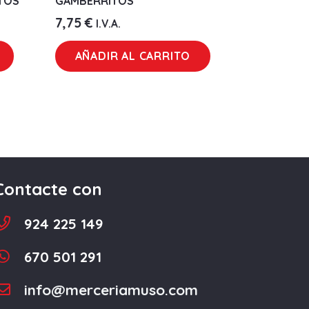
TOS
GAMBERRITOS
7,75
€
I.V.A.
AÑADIR AL CARRITO
Contacte con
924 225 149
670 501 291
info@merceriamuso.com