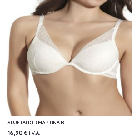
Las
opciones
se
pueden
elegir
en
la
página
de
producto
SUJETADOR MARTINA B
16,90
€
I.V.A.