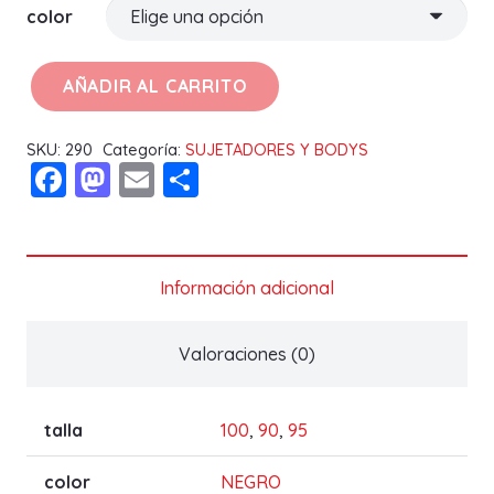
color
AÑADIR AL CARRITO
SUJETADOR
ESMERALDA
SKU:
290
Categoría:
SUJETADORES Y BODYS
D
Facebook
Mastodon
Email
Compartir
cantidad
Información adicional
Valoraciones (0)
talla
100
,
90
,
95
color
NEGRO