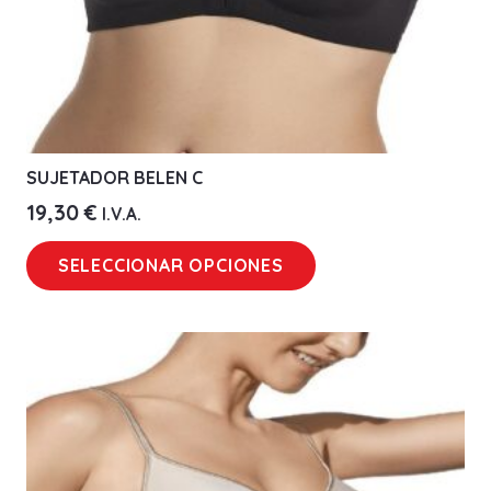
SUJETADOR BELEN C
19,30
€
I.V.A.
Este
SELECCIONAR OPCIONES
producto
tiene
múltiples
variantes.
Las
opciones
se
pueden