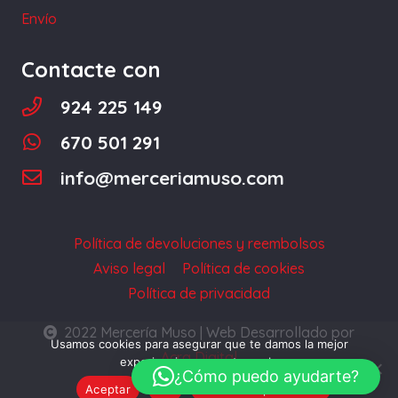
página
Envío
de
producto
Contacte con
924 225 149
670 501 291
info@merceriamuso.com
Política de devoluciones y reembolsos
Aviso legal
Política de cookies
Política de privacidad
2022 Mercería Muso | Web Desarrollado por
Usamos cookies para asegurar que te damos la mejor
Acra Digital
experiencia en nuestra web.
¿Cómo puedo ayudarte?
Aceptar
No
Política de privacidad