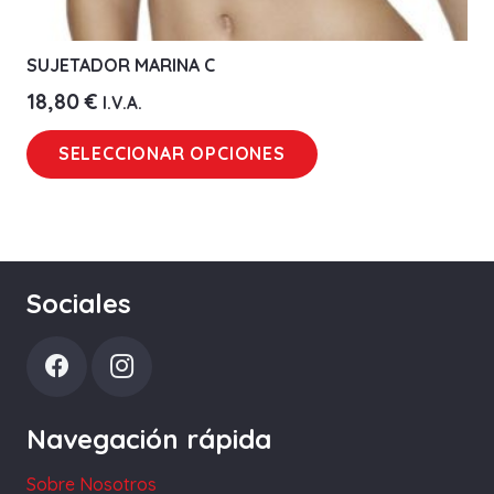
SUJETADOR MARINA C
18,80
€
I.V.A.
Este
SELECCIONAR OPCIONES
producto
tiene
múltiples
variantes.
Las
Sociales
opciones
se
pueden
elegir
Navegación rápida
en
la
Sobre Nosotros