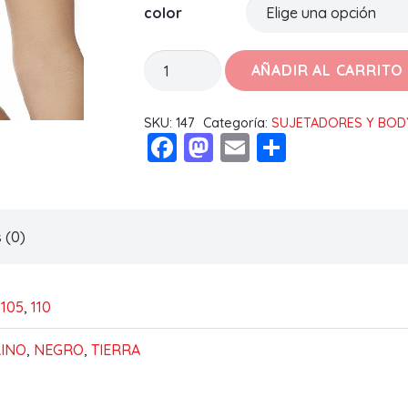
color
SUJETADOR
AÑADIR AL CARRITO
FLAVIA
C
SKU:
147
Categoría:
SUJETADORES Y BOD
Facebook
Mastodon
Email
Compart
cantidad
 (0)
,
105
,
110
INO
,
NEGRO
,
TIERRA