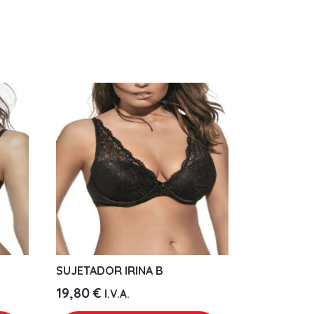
SUJETADOR IRINA B
19,80
€
I.V.A.
Este
Este