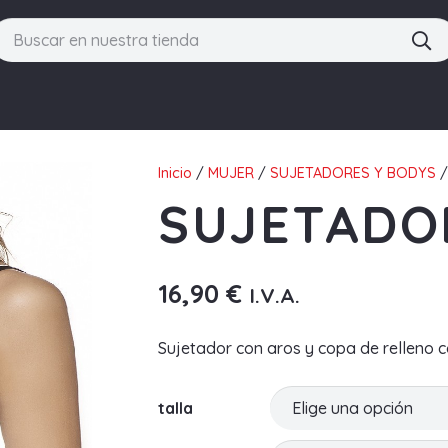
Inicio
/
MUJER
/
SUJETADORES Y BODYS
/
SUJETADOR
16,90
€
I.V.A.
Sujetador con aros y copa de relleno co
talla