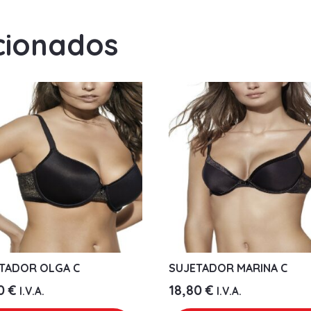
cionados
TADOR OLGA C
SUJETADOR MARINA C
90
€
18,80
€
I.V.A.
I.V.A.
Este