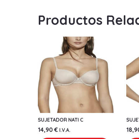
Productos Rela
SUJETADOR NATI C
SUJE
14,90
€
18,
I.V.A.
Este