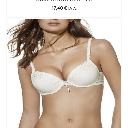
17,40
€
I.V.A.