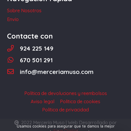
Sobre Nosotros
Envío
Contacte con
924 225 149
670 501 291
info@merceriamuso.com
Política de devoluciones y reembolsos
Aviso legal
Política de cookies
Política de privacidad
2022 Mercería Muso | Web Desarrollado por
Usamos cookies para asegurar que te damos la mejor
Acra Digital