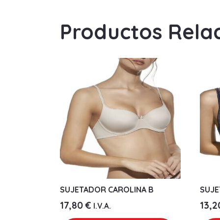
Productos Rela
SUJETADOR CAROLINA B
SUJE
17,80
€
13,
I.V.A.
Este