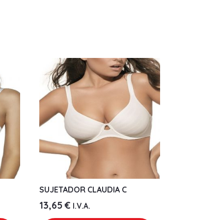
SUJETADOR CLAUDIA C
13,65
€
I.V.A.
Este
Este