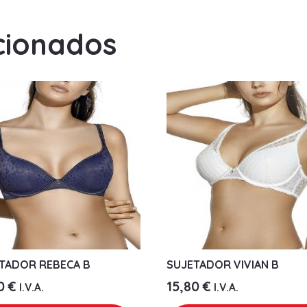
cionados
TADOR REBECA B
SUJETADOR VIVIAN B
20
€
15,80
€
I.V.A.
I.V.A.
Este