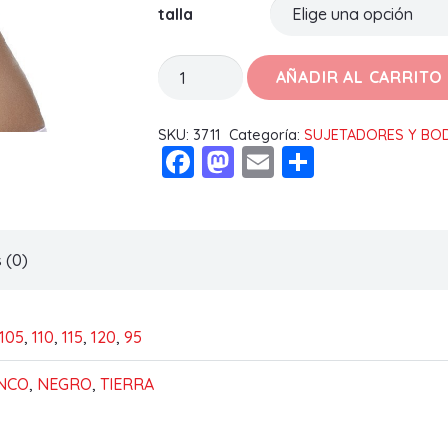
talla
SUJETADOR
AÑADIR AL CARRITO
LINDA
B
SKU:
3711
Categoría:
SUJETADORES Y BO
Facebook
Mastodon
Email
Compart
cantidad
 (0)
105
,
110
,
115
,
120
,
95
NCO
,
NEGRO
,
TIERRA