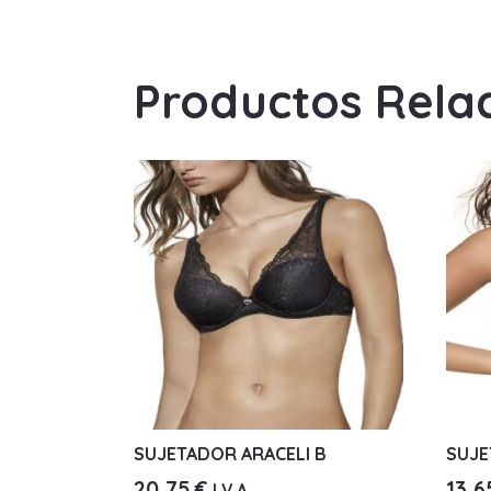
Productos Rela
SUJETADOR ARACELI B
SUJE
20,75
€
13,
I.V.A.