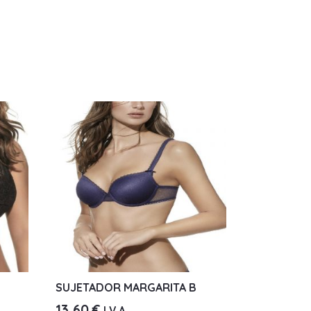
SUJETADOR MARGARITA B
13,60
€
I.V.A.