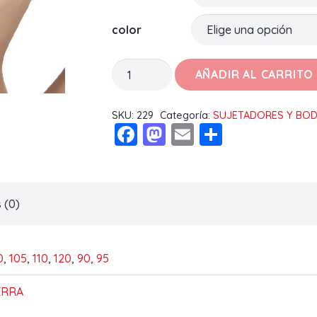
color
SUJETADOR
AÑADIR AL CARRITO
MARIBEL
cantidad
SKU:
229
Categoría:
SUJETADORES Y BO
Facebook
Mastodon
Email
Compart
 (0)
0
,
105
,
110
,
120
,
90
,
95
ERRA