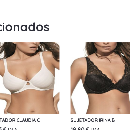
cionados
TADOR CLAUDIA C
SUJETADOR IRINA B
65
€
19,80
€
I.V.A.
I.V.A.