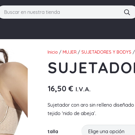
Inicio
/
MUJER
/
SUJETADORES Y BODYS
/
SUJETADO
16,50
€
I.V.A.
Sujetador con aro sin relleno diseñado
tejido ‘nido de abeja’.
talla