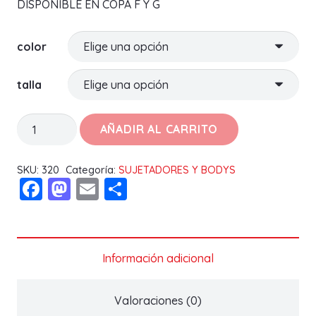
DISPONIBLE EN COPA F Y G
color
talla
SUJETADOR
AÑADIR AL CARRITO
PAMPELUNE
14453
SKU:
320
Categoría:
SUJETADORES Y BODYS
Facebook
Mastodon
Email
Compartir
BESTFORM
cantidad
Información adicional
Valoraciones (0)