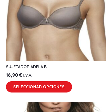
SUJETADOR ADELA B
16,90
€
I.V.A.
Este
SELECCIONAR OPCIONES
producto
tiene
múltiples
variantes.