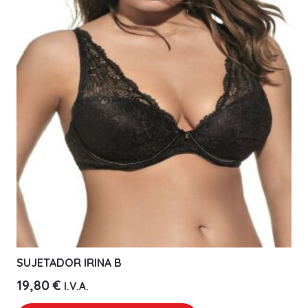
Las
opciones
se
pueden
elegir
en
la
página
de
producto
SUJETADOR IRINA B
19,80
€
I.V.A.
Este