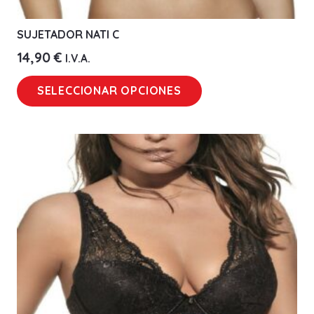
SUJETADOR NATI C
14,90
€
I.V.A.
Este
SELECCIONAR OPCIONES
producto
tiene
múltiples
variantes.
Las
opciones
se
pueden
elegir
en
la
página