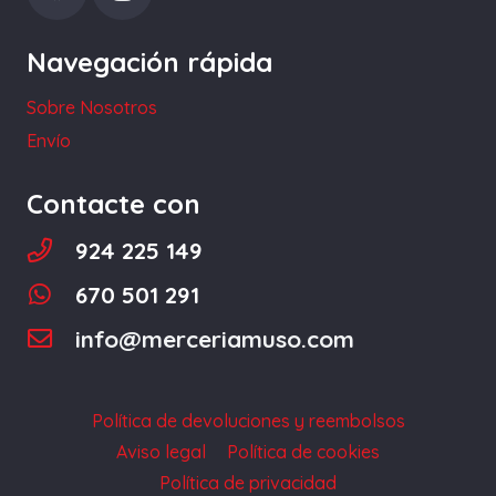
elegir
Navegación rápida
en
la
Sobre Nosotros
página
Envío
de
producto
Contacte con
924 225 149
670 501 291
info@merceriamuso.com
Política de devoluciones y reembolsos
Aviso legal
Política de cookies
Política de privacidad