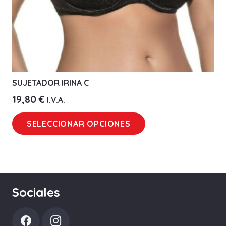
de
producto
SUJETADOR IRINA C
19,80
€
I.V.A.
Este
SELECCIONAR OPCIONES
producto
tiene
múltiples
variantes.
Las
Sociales
opciones
se
pueden