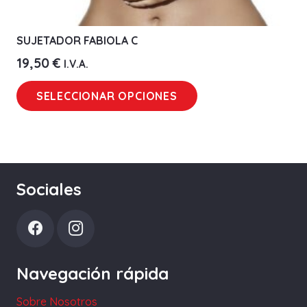
SUJETADOR FABIOLA C
19,50
€
I.V.A.
Este
SELECCIONAR OPCIONES
producto
tiene
múltiples
variantes.
Las
Sociales
opciones
se
pueden
elegir
Navegación rápida
en
la
Sobre Nosotros