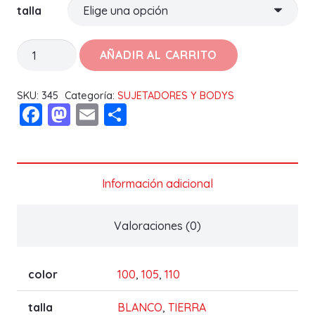
talla
SUJETADOR
AÑADIR AL CARRITO
PATRICIA
C
SKU:
345
Categoría:
SUJETADORES Y BODYS
Facebook
Mastodon
Email
Compartir
cantidad
Información adicional
Valoraciones (0)
color
100
,
105
,
110
talla
BLANCO
,
TIERRA