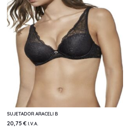
Las
opciones
se
pueden
elegir
en
la
página
de
producto
SUJETADOR ARACELI B
20,75
€
I.V.A.