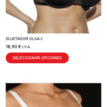
SUJETADOR OLGA C
18,90
€
I.V.A.
Este
SELECCIONAR OPCIONES
producto
tiene
múltiples
variantes.
Las
opciones
se
pueden