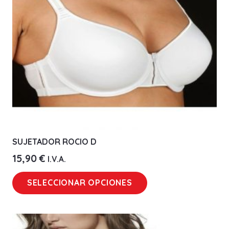
elegir
en
la
página
de
producto
SUJETADOR ROCIO D
15,90
€
I.V.A.
Este
SELECCIONAR OPCIONES
producto
tiene
múltiples
variantes.