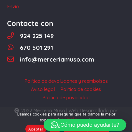
página
Envío
de
producto
Contacte con
924 225 149
670 501 291
info@merceriamuso.com
Política de devoluciones y reembolsos
Aviso legal
Política de cookies
Política de privacidad
2022 Mercería Muso | Web Desarrollado por
Usamos cookies para asegurar que te damos la mejor
Acra Digital
experiencia en nuestra web.
¿Cómo puedo ayudarte?
Aceptar
No
Política de privacidad