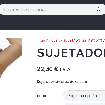
Inicio
/
MUJER
/
SUJETADORES Y BODYS
/
SUJETADO
22,30
€
I.V.A.
Sujetador sin aros de encaje.
color