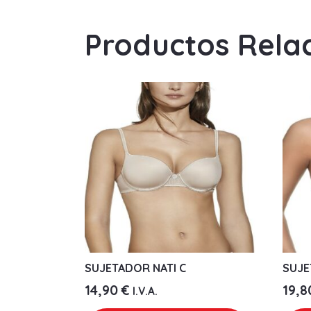
Productos Rela
SUJETADOR NATI C
SUJE
14,90
€
19,
I.V.A.
Este