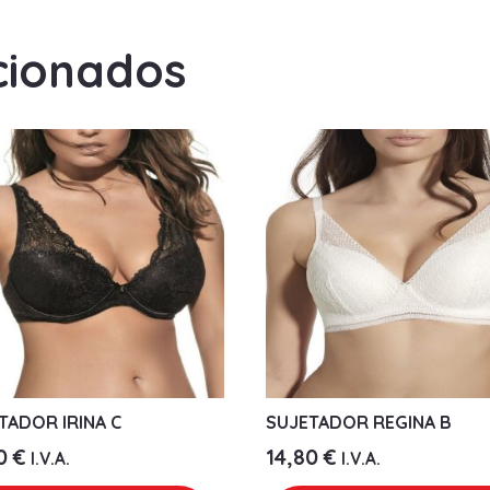
cionados
TADOR IRINA C
SUJETADOR REGINA B
80
€
14,80
€
I.V.A.
I.V.A.
Este