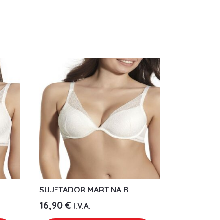
SUJETADOR MARTINA B
16,90
€
I.V.A.
Este
Este