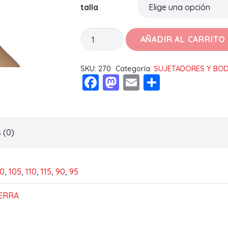
talla
SUJETADOR
AÑADIR AL CARRITO
VALERIA
C
SKU:
270
Categoría:
SUJETADORES Y BO
Facebook
Mastodon
Email
Compart
cantidad
 (0)
00
,
105
,
110
,
115
,
90
,
95
IERRA