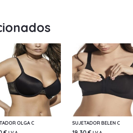
cionados
TADOR OLGA C
SUJETADOR BELEN C
90
€
19,30
€
I.V.A.
I.V.A.