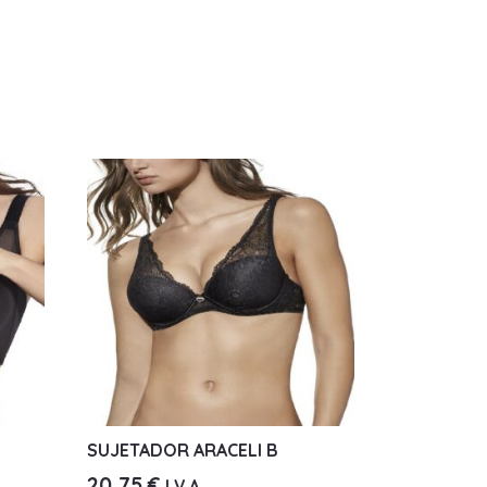
SUJETADOR ARACELI B
20,75
€
I.V.A.