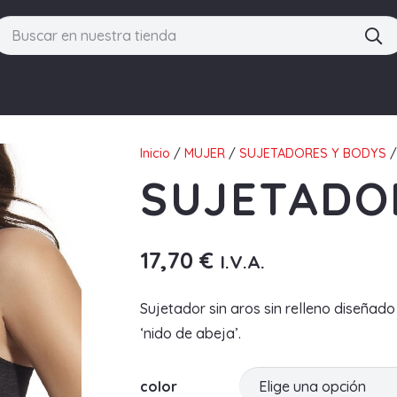
Inicio
/
MUJER
/
SUJETADORES Y BODYS
/
SUJETADOR
17,70
€
I.V.A.
Sujetador sin aros sin relleno diseñado
‘nido de abeja’.
color