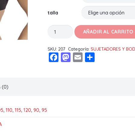
talla
SUJETADOR
AÑADIR AL CARRITO
ALESSIA
C
SKU:
207
Categoría:
SUJETADORES Y BO
Facebook
Mastodon
Email
Compart
cantidad
 (0)
05
,
110
,
115
,
120
,
90
,
95
A