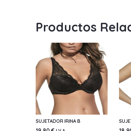
Productos Rela
SUJETADOR IRINA B
SUJE
19,80
€
18,
I.V.A.